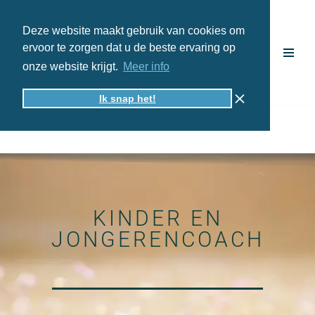
Deze website maakt gebruik van cookies om
Ga
ervoor te zorgen dat u de beste ervaring op
naar
onze website krijgt.
Meer info
de
inhoud
Ik snap het!
KINDER EN
JONGERENCOACH