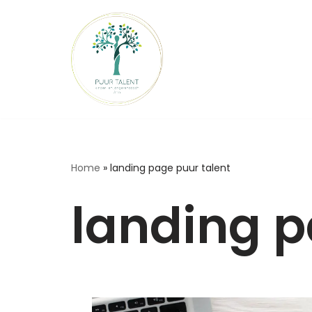
Ga
naar
de
inhoud
Home
»
landing page puur talent
landing p